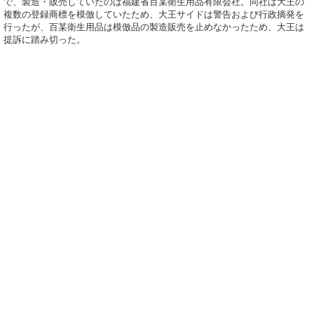
で、製造・販売していたのは福建省百某衛生用品有限会社。同社は大王の
複数の登録商標を模倣していたため、大王サイドは警告および行政摘発を
行ったが、百某衛生用品は模倣品の製造販売を止めなかったため、大王は
提訴に踏み切った。