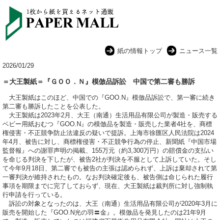
紙の情報トップ
ニュース一覧
2026/01/29
＝大王製紙＝『ＧＯＯ．Ｎ』模倣品訴訟 中国で第二審も勝訴
大王製紙はこのほど、中国での『GOO.N』模倣品訴訟で、第一審に続き
第二審も勝訴したことを公表した。
大王製紙は2023年2月、大王（南通）生活用品有限公司が製造・販売する
ベビー用紙おむつ『GOO.N』の模倣品を製造・販売した業者4社を、商標
権侵害・不正競争防止法違反の疑いで提訴。上海市徐匯区人民法院は2024
年4月、被告に対し、商標権侵害・不正競争行為の停止、新聞紙『中国市場
監督報』への謝罪声明の掲載、155万元（約3,300万円）の賠償金の支払い
を命じる判決を下したが、被告2社が判決を不服として上訴していた。そし
て今年9月18日、第二審でも被告の主張は認められず、上訴は棄却されて第
一審判決が維持されたもの。なお判決確定後も、被告側は命じられた履行
事項を期限までに完了しておらず、現在、大王製紙は裁判所に対し強制執
行申請を行っている。
訴訟の対象となったのは、大王（南通）生活用品有限公司が2020年3月に
販売を開始した『GOO.N光の羽〓金』。模倣品を発見したのは21年9月