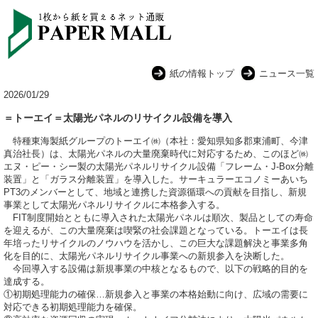
紙の情報トップ
ニュース一覧
2026/01/29
＝トーエイ＝太陽光パネルのリサイクル設備を導入
特種東海製紙グループのトーエイ㈱（本社：愛知県知多郡東浦町、今津
真治社長）は、太陽光パネルの大量廃棄時代に対応するため、このほど㈱
エヌ・ピー・シー製の太陽光パネルリサイクル設備「フレーム・J-Box分離
装置」と「ガラス分離装置」を導入した。サーキュラーエコノミーあいち
PT3のメンバーとして、地域と連携した資源循環への貢献を目指し、新規
事業として太陽光パネルリサイクルに本格参入する。
FIT制度開始とともに導入された太陽光パネルは順次、製品としての寿命
を迎えるが、この大量廃棄は喫緊の社会課題となっている。トーエイは長
年培ったリサイクルのノウハウを活かし、この巨大な課題解決と事業多角
化を目的に、太陽光パネルリサイクル事業への新規参入を決断した。
今回導入する設備は新規事業の中核となるもので、以下の戦略的目的を
達成する。
①初期処理能力の確保…新規参入と事業の本格始動に向け、広域の需要に
対応できる初期処理能力を確保。