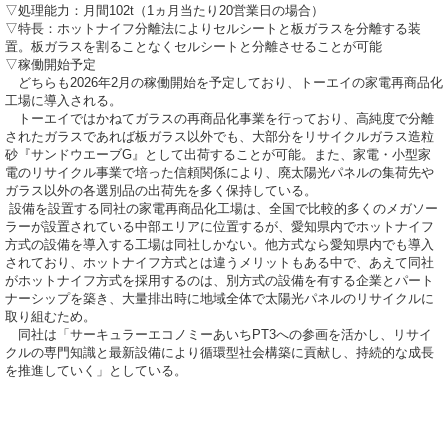
▽処理能力：月間102t（1ヵ月当たり20営業日の場合）
▽特長：ホットナイフ分離法によりセルシートと板ガラスを分離する装
置。板ガラスを割ることなくセルシートと分離させることが可能
▽稼働開始予定
どちらも2026年2月の稼働開始を予定しており、トーエイの家電再商品化
工場に導入される。
トーエイではかねてガラスの再商品化事業を行っており、高純度で分離
されたガラスであれば板ガラス以外でも、大部分をリサイクルガラス造粒
砂『サンドウエーブG』として出荷することが可能。また、家電・小型家
電のリサイクル事業で培った信頼関係により、廃太陽光パネルの集荷先や
ガラス以外の各選別品の出荷先を多く保持している。
設備を設置する同社の家電再商品化工場は、全国で比較的多くのメガソー
ラーが設置されている中部エリアに位置するが、愛知県内でホットナイフ
方式の設備を導入する工場は同社しかない。他方式なら愛知県内でも導入
されており、ホットナイフ方式とは違うメリットもある中で、あえて同社
がホットナイフ方式を採用するのは、別方式の設備を有する企業とパート
ナーシップを築き、大量排出時に地域全体で太陽光パネルのリサイクルに
取り組むため。
同社は「サーキュラーエコノミーあいちPT3への参画を活かし、リサイ
クルの専門知識と最新設備により循環型社会構築に貢献し、持続的な成長
を推進していく」としている。