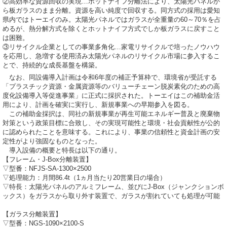
②高効率な資源回収の実現…ホットナイフ分離法により、太陽光パネルか
ら板ガラスのまま分離。資源を高い純度で回収する。同方式の採用は愛知
県内ではトーエイのみ。太陽光パネルではガラスが全重量の60～70％を占
めるが、熱分解方式を除くとホットナイフ方式でしか板ガラスに戻すこと
は困難。
③リサイクル企業としての事業多角化…家電リサイクルで培ったノウハウ
を応用し、急増する使用済み太陽光パネルのリサイクル市場に参入するこ
とで、持続的な成長基盤を構築。
なお、同設備導入計画は令和6年度の補正予算枠で、環境省が受託する
「プラスチック資源・金属資源等のバリューチェーン脱炭素化のための高
度化設備導入等促進事業」に正式に採択された。トーエイはこの補助金活
用により、計画を確実に実行し、新規事業への早期参入を図る。
この補助金採択は、同社の新規事業が再生可能エネルギー普及と廃棄物
対策という政策目標に合致し、その実現可能性と環境・社会貢献性が公的
に認められたことを意味する。これにより、事業の信頼性と資金計画の安
定性がより強固なものとなった。
導入設備の概要と特長は以下の通り。
【フレーム・J-Box分離装置】
▽型番：NFJS-SA-1300×2500
▽処理能力：月間86.4t（1ヵ月当たり20営業日の場合）
▽特長：太陽光パネルのアルミフレーム、並びにJ-Box（ジャンクションボ
ックス）をガラスから取り外す装置で、ガラスが割れていても処理が可能
【ガラス分離装置】
▽型番：NGS-1090×2100-S