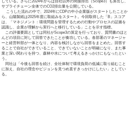
している。さらに2024年からは自社以外の間接排出（Scope3）も算出し、
サプライチェーン全体でのCO2排出量を公開している。
こうした流れの中で、2024年にCDPの中小企業版がスタートしたことか
ら、山陽製紙は2025年度に取組みをスタート。今回取得した「B」スコア
は、「マネジメント：環境問題を管理するための行動やプロセスの証拠を
認識し、企業が理解から実行へと移行している」ことを示す指標。
この評価要因としては同社がScope3の算定を行っており、質問書のほと
んどの項目に対して回答できたことが奏功している。各部署のマネージャ
ーと経営幹部が一体となり、内容を検討しながら回答をまとめた。回答す
ることで自社ができていること、できていないことが明確になり、また事
業と深い関わりを持つ、森林や水について考えるきっかけにもなったとい
う。
同社は「今後も回答を続け、全社体制で環境負荷の低減に取り組むこと
に加え、自社の理念やビジョンを見つめ直すきっかけにしたい」としてい
る。