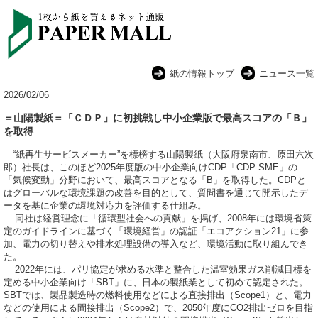
紙の情報トップ
ニュース一覧
2026/02/06
＝山陽製紙＝「ＣＤＰ」に初挑戦し中小企業版で最高スコアの「Ｂ」
を取得
“紙再生サービスメーカー”を標榜する山陽製紙（大阪府泉南市、原田六次
郎）社長は、このほど2025年度版の中小企業向けCDP「CDP SME」の
「気候変動」分野において、最高スコアとなる「B」を取得した。CDPと
はグローバルな環境課題の改善を目的として、質問書を通じて開示したデ
ータを基に企業の環境対応力を評価する仕組み。
同社は経営理念に「循環型社会への貢献」を掲げ、2008年には環境省策
定のガイドラインに基づく「環境経営」の認証「エコアクション21」に参
加、電力の切り替えや排水処理設備の導入など、環境活動に取り組んでき
た。
2022年には、パリ協定が求める水準と整合した温室効果ガス削減目標を
定める中小企業向け「SBT」に、日本の製紙業として初めて認定された。
SBTでは、製品製造時の燃料使用などによる直接排出（Scope1）と、電力
などの使用による間接排出（Scope2）で、2050年度にCO2排出ゼロを目指