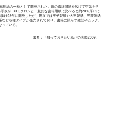
籍用紙の一種として開発された。紙の繊維間隔を広げて空気を含
厚さが130ミクロンと一般的な書籍用紙に比べると約20％厚いに
先駆け98年に開発したが、現在では王子製紙や大王製紙、三菱製紙
系など各種タイプが発売されており、書籍に限らず雑誌やムック、
なっている。
きたい紙パの実際2009」