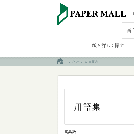
トップページ
嵩高紙
嵩高紙