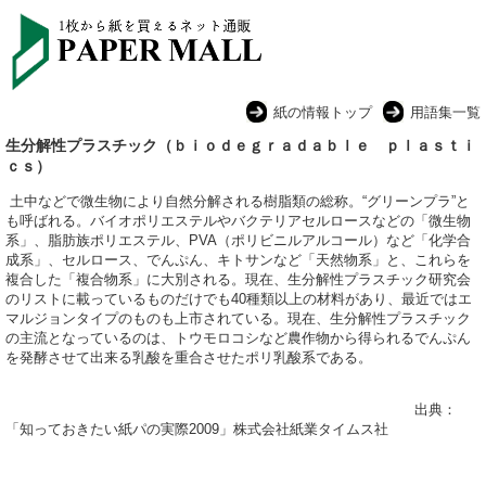
紙の情報トップ
用語集一覧
生分解性プラスチック（ｂｉｏｄｅｇｒａｄａｂｌｅ ｐｌａｓｔｉ
ｃｓ）
土中などで微生物により自然分解される樹脂類の総称。“グリーンプラ”と
も呼ばれる。バイオポリエステルやバクテリアセルロースなどの「微生物
系」、脂肪族ポリエステル、PVA（ポリビニルアルコール）など「化学合
成系」、セルロース、でんぷん、キトサンなど「天然物系」と、これらを
複合した「複合物系」に大別される。現在、生分解性プラスチック研究会
のリストに載っているものだけでも40種類以上の材料があり、最近ではエ
マルジョンタイプのものも上市されている。現在、生分解性プラスチック
の主流となっているのは、トウモロコシなど農作物から得られるでんぷん
を発酵させて出来る乳酸を重合させたポリ乳酸系である。
出典：
「知っておきたい紙パの実際2009」株式会社紙業タイムス社