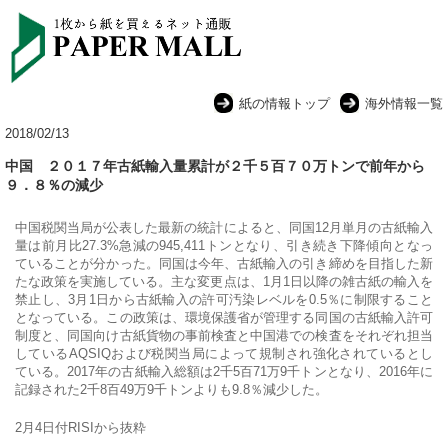
紙の情報トップ
海外情報一覧
2018/02/13
中国 ２０１７年古紙輸入量累計が２千５百７０万トンで前年から
９．８％の減少
中国税関当局が公表した最新の統計によると、同国12月単月の古紙輸入
量は前月比27.3%急減の945,411トンとなり、引き続き下降傾向となっ
ていることが分かった。
同国は今年、古紙輸入の引き締めを目指した新
たな政策を実施している。主な変更点は、1月1日以降の雑古紙の輸入を
禁止し、3月1日から古紙輸入の許可汚染レベルを0.5％に制限すること
となっている。この政策は、環境保護省が管理する同国の古紙輸入許可
制度と、同国向け古紙貨物の事前検査と中国港での検査をそれぞれ担当
しているAQSIQおよび税関当局によって規制され強化されているとし
ている。2017年の古紙輸入総額は2千5百71万9千トンとなり、2016年に
記録された2千8百49万9千トンよりも9.8％減少した。
2月4日付RISIから抜粋