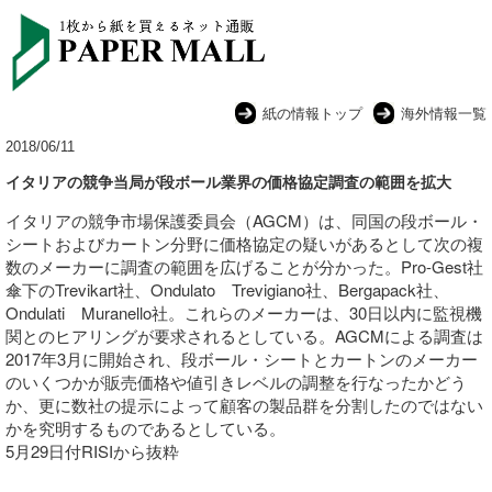
紙の情報トップ
海外情報一覧
2018/06/11
イタリアの競争当局が段ボール業界の価格協定調査の範囲を拡大
イタリアの競争市場保護委員会（AGCM）は、同国の段ボール・
シートおよびカートン分野に価格協定の疑いがあるとして次の複
数のメーカーに調査の範囲を広げることが分かった。Pro-Gest社
傘下のTrevikart社、Ondulato Trevigiano社、Bergapack社、
Ondulati Muranello社。これらのメーカーは、30日以内に監視機
関とのヒアリングが要求されるとしている。AGCMによる調査は
2017年3月に開始され、段ボール・シートとカートンのメーカー
のいくつかが販売価格や値引きレベルの調整を行なったかどう
か、更に数社の提示によって顧客の製品群を分割したのではない
かを究明するものであるとしている。
5月29日付RISIから抜粋