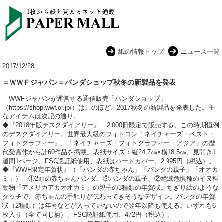
紙の情報トップ
ニュース一覧
2017/12/28
＝ＷＷＦジャパン＝パンダショップ秋冬の新製品を発表
WWFジャパンが運営する通信販売「パンダショップ」
（https://shop.wwf.or.jp/）はこのほど、2017秋冬の新製品を発表した。主
なアイテムは次記の通り。
◆『2018年版デスクダイアリー』…2,000冊限定で販売する、この時期恒例
のデスクダイアリー。世界最大級のフォトコン「ネイチャーズ・ベスト・
フォトグラフィー」、「ネイチャーズ・フォトグラフィー・アジア」の歴
代受賞作から計60作品を掲載。表紙サイズ：縦24.7㎝×横18.5㎝、見開き1
週間1ページ、FSC認証紙使用、表紙はハードカバー、2,995円（税込）。
◆『WWF限定年賀状』（「パンダの赤ちゃん」「パンダの親子」「オオカ
ミ」）…①2頭の赤ちゃんパンダ、②パンダの親子、②絶滅危惧種のイヌ科
動物「アメリカアカオオカミ」の親子の3種類の年賀状。ちぎり絵のような
タッチで、赤ちゃんの手触りが伝わってきそうなデザイン。パンダの年賀
状（2種類）は年号などが入っていないので翌年以降も使える。いずれも6
枚入り（全て同じ柄）、FSC認証紙使用、472円（税込）。