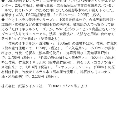
◆『2018岩合カレンダー』…毎年好評のオリンパス×WWFオリジナルカレ
ンダー。2018年版は、動物写真家・岩合光昭氏が世界自然遺産のパンタナ
ールで、同カレンダーのために3回にわたる撮影取材を行い撮り下ろした。
表紙サイズA3、FSC認証紙使用、2ヵ月1ページ、2,995円（税込）。
◆『たけミネラル洗浄液シリーズ』…100％天然成分で、合成界面活性剤・
漂白剤・柔軟剤などの化学物質ゼロの洗浄液。敏感肌の人でも安心して使
える『たけミネラルシリーズ』が、WWF公式のライセンス商品となりパン
ダのロゴ入りでリニューアル。洗濯、食器洗い、入浴など用途に合わせて
選べる4タイプを揃えた（詰替用あり）。
『竹炭のミネラル水＜洗濯用＞』（500ml）の原材料は水、竹炭、竹炭灰
（熊本産竹使用）で、1,598円（税込）。『＜入浴用＞』（500ml）の原材
料は水、竹炭、竹炭灰（熊本産竹使用）、海洋深層水（高知県室戸沖）
で、1,706円（税込）。『竹炭の液体石けん＜無香料＞』（500ml）の原材
料は竹炭、竹炭灰ミネラル水（熊本産竹使用）、純石けん（ココナツ油・
米油由来）で、1,814円（税込）。『＜オレンジミント＞』（500ml）の原
材料は竹炭、竹炭灰ミネラル水（熊本産竹使用）、純石けん（ココナツ
油・米油由来）で、2,138円（税込）。
株式会社 紙業タイムス社 「Future１２/２５号」より