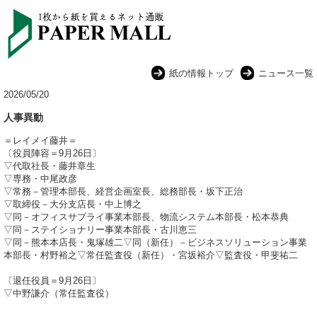
紙の情報トップ
ニュース一覧
2026/05/20
人事異動
＝レイメイ藤井＝
〔役員陣容＝9月26日〕
▽代取社長・藤井章生
▽専務・中尾政彦
▽常務－管理本部長、経営企画室長、総務部長・坂下正治
▽取締役－大分支店長・中上博之
▽同－オフィスサプライ事業本部長、物流システム本部長・松本恭典
▽同－ステイショナリー事業本部長・古川恵三
▽同－熊本本店長・鬼塚雄二▽同（新任）－ビジネスソリューション事業
本部長・村野裕之▽常任監査役（新任）・宮坂裕介▽監査役・甲斐祐二
〔退任役員＝9月26日〕
▽中野謙介（常任監査役）