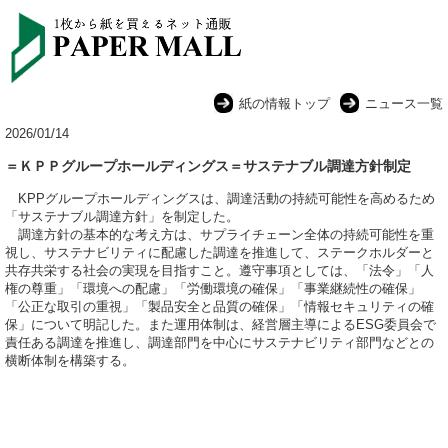
紙の情報トップ
ニュース一覧
2026/01/14
＝ＫＰＰグループホールディングス＝サステナブル調達方針制定
KPPグループホールディングスは、調達活動の持続可能性を高めるため
「サステナブル調達方針」を制定した。
調達方針の基本的な考え方は、サプライチェーン全体の持続可能性を重
視し、サステナビリティに配慮した調達を推進して、ステークホルダーと
共存共栄する社会の実現を目指すこと。遵守事項としては、「法令」「人
権の尊重」「環境への配慮」「労働環境の確保」「事業継続性の確保」
「公正な取引の重視」「製品安全と品質の確保」「情報セキュリティの確
保」について明記した。また運用体制は、経営層主導によるESG委員会で
責任ある調達を推進し、調達部門を中心にサステナビリティ部門などとの
横断体制を構築する。