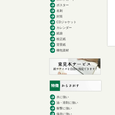
ポスター
名刺
封筒
CDジャケット
カレンダー
紙袋
校正紙
背景紙
梱包資材
水に強い
油・溶剤に強い
衝撃に強い
保存に強い