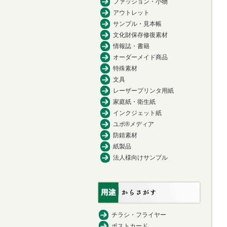
ファッション・小物
アウトレット
サンプル・見本帳
文化財保存修復素材
情報誌・書籍
オーダーメイド商品
特殊素材
文具
レーザープリンタ用紙
家庭紙・衛生紙
インクジェット紙
ユポ®メディア
防錆素材
紙製品
法人様向けサンプル
チラシ・フライヤー
ポストカード