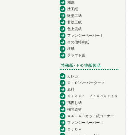
和紙
塗工紙
微塗工紙
非塗工紙
色上質紙
ファンシーペーパーⅠ
その他特殊紙
板紙
クラフト紙
カレカ
ＯＪＯ⁺ペーパーターフ
原料
Ｇｒｅｅｎ Ｐｒｏｄｕｃｔｓ
箔押し紙
梱包資材
Ａ４・Ａ３カット紙コーナー
ファンシーペーパーⅡ
ＯＪＯ＋