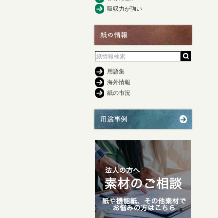
吸収力が強い
用語集
海外情報
紙の市況