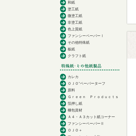
和紙
塗工紙
微塗工紙
非塗工紙
色上質紙
ファンシーペーパーⅠ
その他特殊紙
板紙
クラフト紙
カレカ
ＯＪＯ⁺ペーパーターフ
原料
Ｇｒｅｅｎ Ｐｒｏｄｕｃｔｓ
箔押し紙
梱包資材
Ａ４・Ａ３カット紙コーナー
ファンシーペーパーⅡ
ＯＪＯ＋