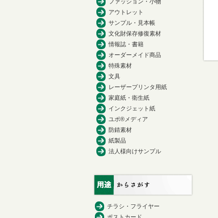
ファッション・小物
アウトレット
サンプル・見本帳
文化財保存修復素材
情報誌・書籍
オーダーメイド商品
特殊素材
文具
レーザープリンタ用紙
家庭紙・衛生紙
インクジェット紙
ユポ®メディア
防錆素材
紙製品
法人様向けサンプル
チラシ・フライヤー
ポストカード