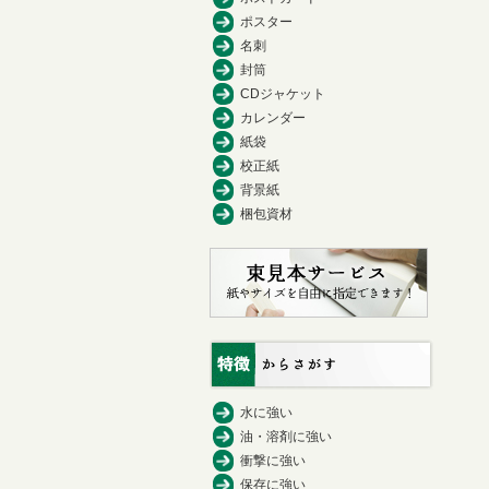
ポスター
名刺
封筒
CDジャケット
カレンダー
紙袋
校正紙
背景紙
梱包資材
水に強い
油・溶剤に強い
衝撃に強い
保存に強い