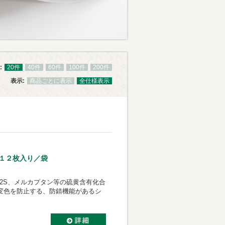
:
20件
40件
60件
100件
200件
表示:
商品ごとに表示
全仕様表示
 １２枚入り／袋
2S、メルカプタン等の硫黄含有化合
変色を防止する、防錆機能があるシ