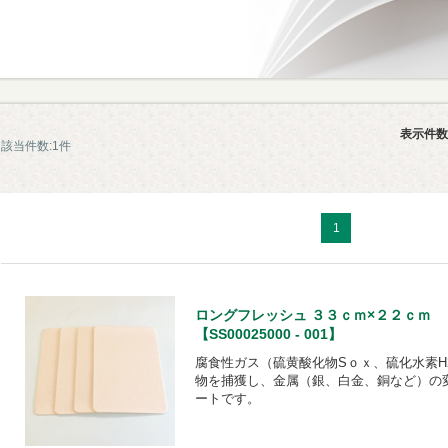
表示件数
該当件数:1件
1
ロングフレッシュ ３３ｃｍ×２２ｃｍ
【SS00025000 - 001】
腐食性ガス（硫黄酸化物Sｏｘ、硫化水素H
物を捕獲し、金属（銀、白金、銅など）の
ートです。