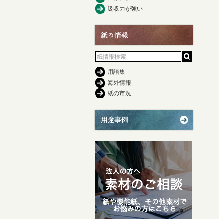
吸収力が強い
用語集
海外情報
紙の市況