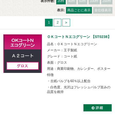
表示件数:
20件
40件
60件
100件
200件
表示:
商品ごとに表示
全仕様表示
1
2
ＯＫコートＮエコグリーン 【ST0238】
品名：ＯＫコートＮエコグリーン
メーカー：王子製紙
グレード：コート紙
表面：グロス
用途：商業印刷物、カレンダー、ポスター
特徴
・古紙パルプを60％以上配合
・白色度、光沢はフレッシュパルプ並みの
品質を維持