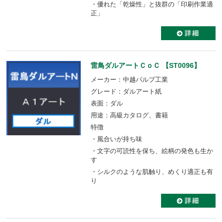
・優れた「乾燥性」と抜群の「印刷作業適
正」
雷鳥ダルアートＣｏＣ 【ST0096】
メーカー：中越パルプ工業
グレード：ダルアート紙
表面：ダル
用途：高級カタログ、書籍
特徴
・風合いが持ち味
・文字の可読性を保ち、絵柄の発色も生か
す
・シルクのような肌触り、めくり適正も有
り