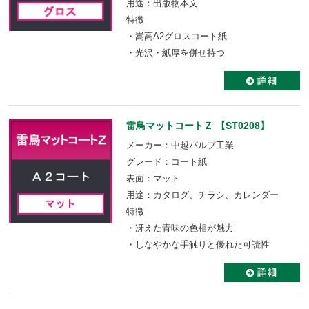
用途：出版物本文
特徴
・嵩高A2グロスコート紙
・光沢・紙厚を併せ持つ
雷鳥マットコートＺ 【ST0208】
メーカー：中越パルプ工業
グレード：コート紙
表面：マット
用途：カタログ、チラシ、カレンダー
特徴
・冴えた青味の色相が魅力
・しなやかな手触りと優れた可読性