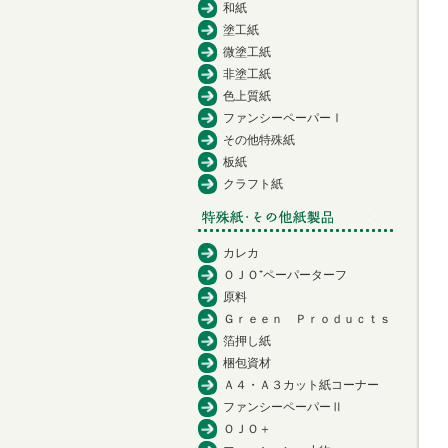
和紙
塗工紙
微塗工紙
非塗工紙
色上質紙
ファンシーペーパーⅠ
その他特殊紙
板紙
クラフト紙
カレカ
ＯＪＯ⁺ペーパーターフ
原料
Ｇｒｅｅｎ Ｐｒｏｄｕｃｔｓ
箔押し紙
梱包資材
Ａ４・Ａ３カット紙コーナー
ファンシーペーパーⅡ
ＯＪＯ＋