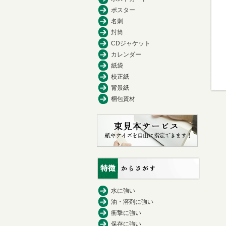
ポスター
名刺
封筒
CDジャケット
カレンダー
紙袋
校正紙
背景紙
梱包資材
水に強い
油・溶剤に強い
衝撃に強い
保存に強い