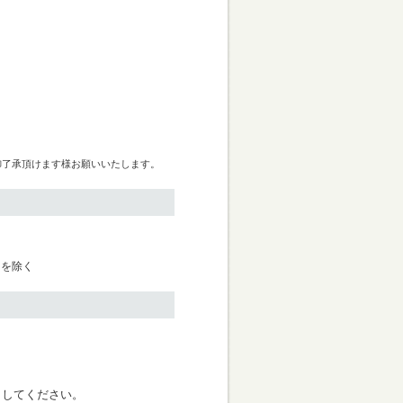
御了承頂けます様お願いいたします。
日を除く
く
クしてください。