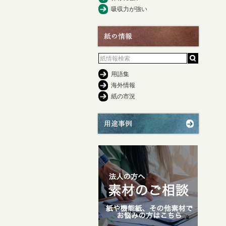
吸収力が強い
用語集
海外情報
紙の市況