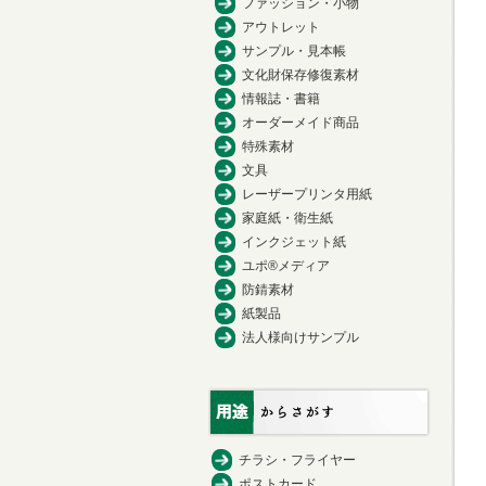
ファッション・小物
アウトレット
サンプル・見本帳
文化財保存修復素材
情報誌・書籍
オーダーメイド商品
特殊素材
文具
レーザープリンタ用紙
家庭紙・衛生紙
インクジェット紙
ユポ®メディア
防錆素材
紙製品
法人様向けサンプル
チラシ・フライヤー
ポストカード