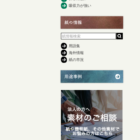
吸収力が強い
用語集
海外情報
紙の市況