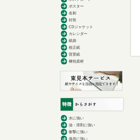
ポスター
名刺
封筒
CDジャケット
カレンダー
紙袋
校正紙
背景紙
梱包資材
水に強い
油・溶剤に強い
衝撃に強い
保存に強い