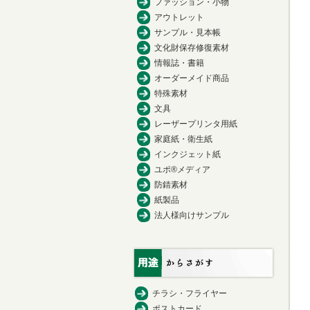
ファッション・小物
アウトレット
サンプル・見本帳
文化財保存修復素材
情報誌・書籍
オーダーメイド商品
特殊素材
文具
レーザープリンタ用紙
家庭紙・衛生紙
インクジェット紙
ユポ®メディア
防錆素材
紙製品
法人様向けサンプル
チラシ・フライヤー
ポストカード