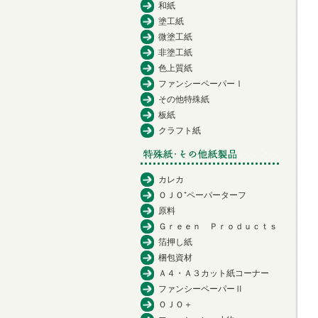
和紙
塗工紙
微塗工紙
非塗工紙
色上質紙
ファンシーペーパーⅠ
その他特殊紙
板紙
クラフト紙
カレカ
ＯＪＯ⁺ペーパーターフ
原料
Ｇｒｅｅｎ Ｐｒｏｄｕｃｔｓ
箔押し紙
梱包資材
Ａ４・Ａ３カット紙コーナー
ファンシーペーパーⅡ
ＯＪＯ＋