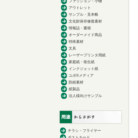
ファッション・小物
アウトレット
サンプル・見本帳
文化財保存修復素材
情報誌・書籍
オーダーメイド商品
特殊素材
文具
レーザープリンタ用紙
家庭紙・衛生紙
インクジェット紙
ユポ®メディア
防錆素材
紙製品
法人様向けサンプル
チラシ・フライヤー
ポストカード