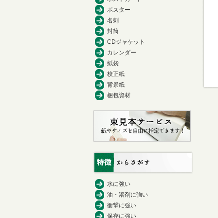
ポスター
名刺
封筒
CDジャケット
カレンダー
紙袋
校正紙
背景紙
梱包資材
水に強い
油・溶剤に強い
衝撃に強い
保存に強い