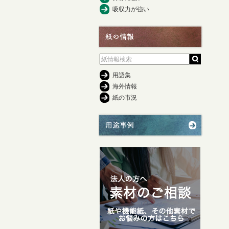
吸収力が強い
用語集
海外情報
紙の市況