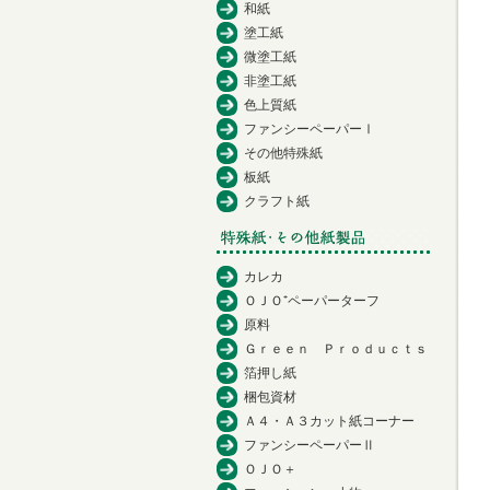
和紙
塗工紙
微塗工紙
非塗工紙
色上質紙
ファンシーペーパーⅠ
その他特殊紙
板紙
クラフト紙
カレカ
ＯＪＯ⁺ペーパーターフ
原料
Ｇｒｅｅｎ Ｐｒｏｄｕｃｔｓ
箔押し紙
梱包資材
Ａ４・Ａ３カット紙コーナー
ファンシーペーパーⅡ
ＯＪＯ＋