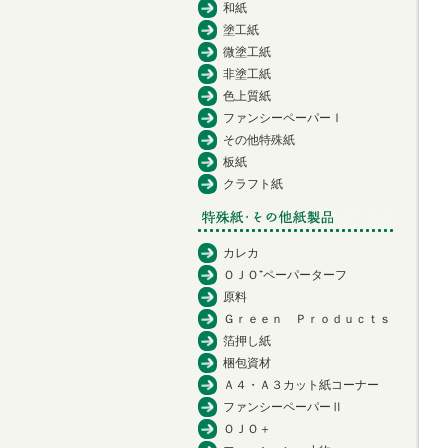
和紙
塗工紙
微塗工紙
非塗工紙
色上質紙
ファンシーペーパーⅠ
その他特殊紙
板紙
クラフト紙
カレカ
ＯＪＯ⁺ペーパーターフ
原料
Ｇｒｅｅｎ Ｐｒｏｄｕｃｔｓ
箔押し紙
梱包資材
Ａ４・Ａ３カット紙コーナー
ファンシーペーパーⅡ
ＯＪＯ＋