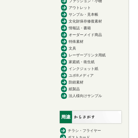
ファッション・小物
アウトレット
サンプル・見本帳
文化財保存修復素材
情報誌・書籍
オーダーメイド商品
特殊素材
文具
レーザープリンタ用紙
家庭紙・衛生紙
インクジェット紙
ユポ®メディア
防錆素材
紙製品
法人様向けサンプル
チラシ・フライヤー
ポストカード