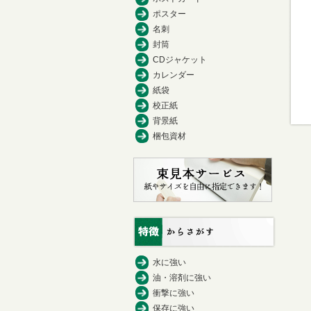
ポスター
名刺
封筒
CDジャケット
カレンダー
紙袋
校正紙
背景紙
梱包資材
水に強い
油・溶剤に強い
衝撃に強い
保存に強い