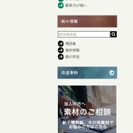
吸収力が強い
用語集
海外情報
紙の市況