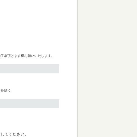
御了承頂けます様お願いいたします。
日を除く
く
クしてください。