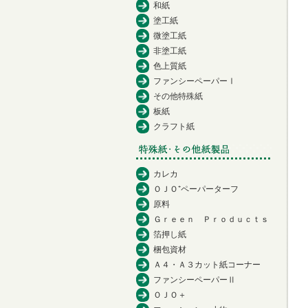
和紙
塗工紙
微塗工紙
非塗工紙
色上質紙
ファンシーペーパーⅠ
その他特殊紙
板紙
クラフト紙
カレカ
ＯＪＯ⁺ペーパーターフ
原料
Ｇｒｅｅｎ Ｐｒｏｄｕｃｔｓ
箔押し紙
梱包資材
Ａ４・Ａ３カット紙コーナー
ファンシーペーパーⅡ
ＯＪＯ＋