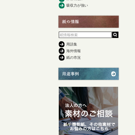
吸収力が強い
用語集
海外情報
紙の市況