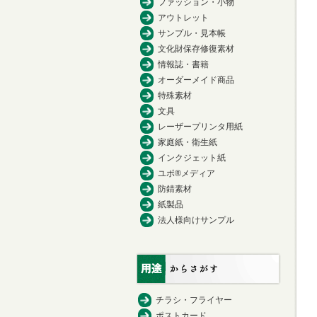
ファッション・小物
アウトレット
サンプル・見本帳
文化財保存修復素材
情報誌・書籍
オーダーメイド商品
特殊素材
文具
レーザープリンタ用紙
家庭紙・衛生紙
インクジェット紙
ユポ®メディア
防錆素材
紙製品
法人様向けサンプル
チラシ・フライヤー
ポストカード