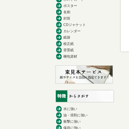
ポスター
名刺
封筒
CDジャケット
カレンダー
紙袋
校正紙
背景紙
梱包資材
水に強い
油・溶剤に強い
衝撃に強い
保存に強い