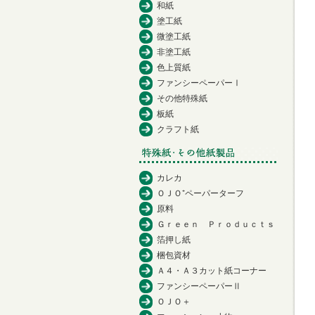
和紙
塗工紙
微塗工紙
非塗工紙
色上質紙
ファンシーペーパーⅠ
その他特殊紙
板紙
クラフト紙
カレカ
ＯＪＯ⁺ペーパーターフ
原料
Ｇｒｅｅｎ Ｐｒｏｄｕｃｔｓ
箔押し紙
梱包資材
Ａ４・Ａ３カット紙コーナー
ファンシーペーパーⅡ
ＯＪＯ＋