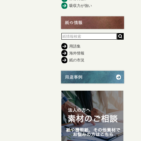
吸収力が強い
用語集
海外情報
紙の市況