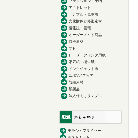
ファッション・小物
アウトレット
サンプル・見本帳
文化財保存修復素材
情報誌・書籍
オーダーメイド商品
特殊素材
文具
レーザープリンタ用紙
家庭紙・衛生紙
インクジェット紙
ユポ®メディア
防錆素材
紙製品
法人様向けサンプル
チラシ・フライヤー
ポストカード