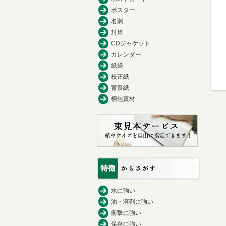
ポスター
名刺
封筒
CDジャケット
カレンダー
紙袋
校正紙
背景紙
梱包資材
水に強い
油・溶剤に強い
衝撃に強い
保存に強い