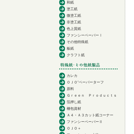
和紙
塗工紙
微塗工紙
非塗工紙
色上質紙
ファンシーペーパーⅠ
その他特殊紙
板紙
クラフト紙
カレカ
ＯＪＯ⁺ペーパーターフ
原料
Ｇｒｅｅｎ Ｐｒｏｄｕｃｔｓ
箔押し紙
梱包資材
Ａ４・Ａ３カット紙コーナー
ファンシーペーパーⅡ
ＯＪＯ＋