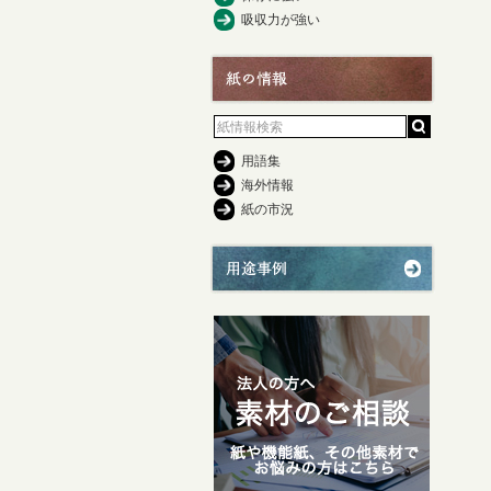
吸収力が強い
用語集
海外情報
紙の市況