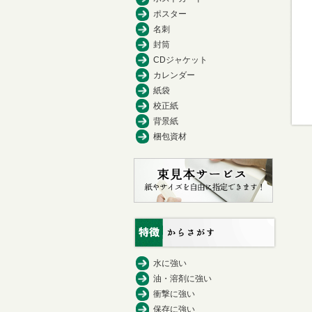
ポスター
名刺
封筒
CDジャケット
カレンダー
紙袋
校正紙
背景紙
梱包資材
水に強い
油・溶剤に強い
衝撃に強い
保存に強い