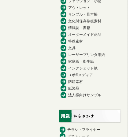
ファッション・小物
アウトレット
サンプル・見本帳
文化財保存修復素材
情報誌・書籍
オーダーメイド商品
特殊素材
文具
レーザープリンタ用紙
家庭紙・衛生紙
インクジェット紙
ユポ®メディア
防錆素材
紙製品
法人様向けサンプル
チラシ・フライヤー
ポストカード