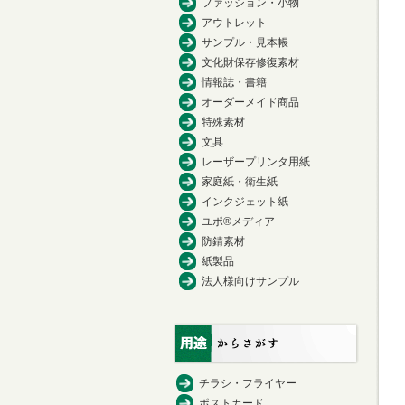
ファッション・小物
アウトレット
サンプル・見本帳
文化財保存修復素材
情報誌・書籍
オーダーメイド商品
特殊素材
文具
レーザープリンタ用紙
家庭紙・衛生紙
インクジェット紙
ユポ®メディア
防錆素材
紙製品
法人様向けサンプル
チラシ・フライヤー
ポストカード