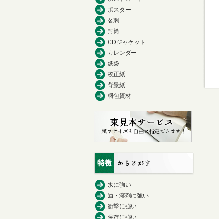
ポスター
名刺
封筒
CDジャケット
カレンダー
紙袋
校正紙
背景紙
梱包資材
水に強い
油・溶剤に強い
衝撃に強い
保存に強い