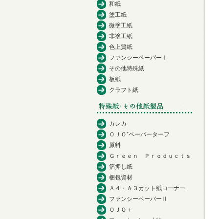
和紙
塗工紙
微塗工紙
非塗工紙
色上質紙
ファンシーペーパーⅠ
その他特殊紙
板紙
クラフト紙
カレカ
ＯＪＯ⁺ペーパーターフ
原料
Ｇｒｅｅｎ Ｐｒｏｄｕｃｔｓ
箔押し紙
梱包資材
Ａ４・Ａ３カット紙コーナー
ファンシーペーパーⅡ
ＯＪＯ＋