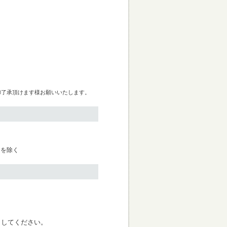
御了承頂けます様お願いいたします。
日を除く
く
クしてください。