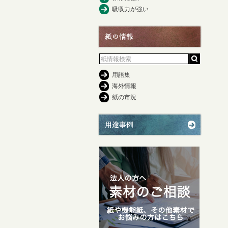
吸収力が強い
用語集
海外情報
紙の市況