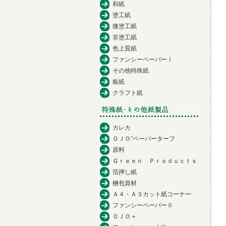
和紙
塗工紙
微塗工紙
非塗工紙
色上質紙
ファンシーペーパーⅠ
その他特殊紙
板紙
クラフト紙
カレカ
ＯＪＯ⁺ペーパーターフ
原料
Ｇｒｅｅｎ Ｐｒｏｄｕｃｔｓ
箔押し紙
梱包資材
Ａ４・Ａ３カット紙コーナー
ファンシーペーパーⅡ
ＯＪＯ＋