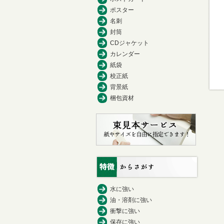
ポスター
名刺
封筒
CDジャケット
カレンダー
紙袋
校正紙
背景紙
梱包資材
水に強い
油・溶剤に強い
衝撃に強い
保存に強い