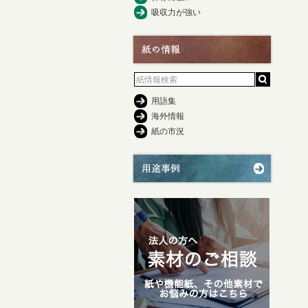
吸収力が強い
用語集
海外情報
紙の市況