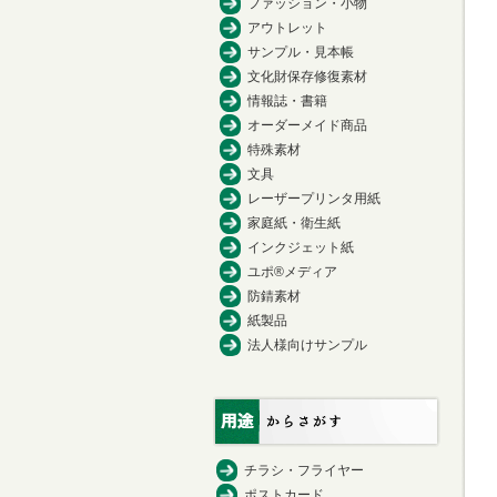
ファッション・小物
アウトレット
サンプル・見本帳
文化財保存修復素材
情報誌・書籍
オーダーメイド商品
特殊素材
文具
レーザープリンタ用紙
家庭紙・衛生紙
インクジェット紙
ユポ®メディア
防錆素材
紙製品
法人様向けサンプル
チラシ・フライヤー
ポストカード