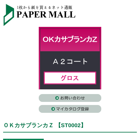
ＯＫカサブランカＺ 【ST0002】