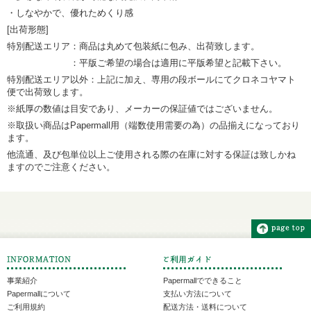
・しなやかで、優れためくり感
[出荷形態]
特別配送エリア：商品は丸めて包装紙に包み、出荷致します。
：平版ご希望の場合は適用に平版希望と記載下さい。
特別配送エリア以外：上記に加え、専用の段ボールにてクロネコヤマト
便で出荷致します。
※紙厚の数値は目安であり、メーカーの保証値ではございません。
※取扱い商品はPapermall用（端数使用需要の為）の品揃えになっており
ます。
他流通、及び包単位以上ご使用される際の在庫に対する保証は致しかね
ますのでご注意ください。
事業紹介
Papermallでできること
Papermallについて
支払い方法について
ご利用規約
配送方法・送料について