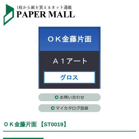
ＯＫ金藤片面 【ST0019】