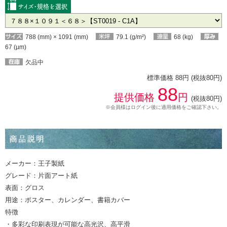
788 (mm) × 1091 (mm)
79.1 (g/m²)
68 (kg)
67 (µm)
欠品中
標準価格 88円 (税抜80円)
88
提供価格
円
(税抜80円)
※会員様はログイン後に適用価格をご確認下さい。
メーカー：王子製紙
グレード：片面アート紙
表面：グロス
用途：ポスター、カレンダー、書籍カバー
特徴
・多彩な印刷表現が可能な高光沢、高平滑