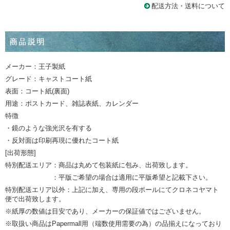
配送方法・送料について
メーカー：王子製紙
グレード：キャストコート紙
表面：コート紙(裏面)
用途：ポストカード、雑誌表紙、カレンダー
特徴
・鏡のような強光沢を有する
・反対面は印刷再現に優れたコート紙
[出荷形態]
特別配送エリア：商品は丸めて包装紙に包み、出荷致します。
：平版ご希望の場合は適用に平版希望と記載下さい。
特別配送エリア以外：上記に加え、専用の段ボールにてクロネコヤマト
便で出荷致します。
※紙厚の数値は目安であり、メーカーの保証値ではございません。
※取扱い商品はPapermall用（端数使用需要の為）の品揃えになっており