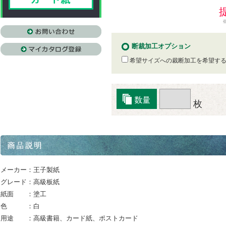
断裁加工オプション
希望サイズへの裁断加工を希望す
枚
メーカー：王子製紙
グレード：高級板紙
紙面 ：塗工
色 ：白
用途 ：高級書籍、カード紙、ポストカード