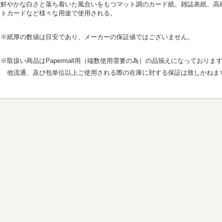
鮮やかな白さと落ち着いた風合いをもつマット調のカード紙。雑誌表紙、高
トカードなど様々な用途で使用される。
※紙厚の数値は目安であり、メーカーの保証値ではございません。
※取扱い商品はPapermall用（端数使用需要の為）の品揃えになっておりま
他流通、及び包単位以上ご使用される際の在庫に対する保証は致しかねま