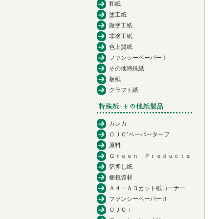
和紙
塗工紙
微塗工紙
非塗工紙
色上質紙
ファンシーペーパーⅠ
その他特殊紙
板紙
クラフト紙
カレカ
ＯＪＯ⁺ペーパーターフ
原料
Ｇｒｅｅｎ Ｐｒｏｄｕｃｔｓ
箔押し紙
梱包資材
Ａ４・Ａ３カット紙コーナー
ファンシーペーパーⅡ
ＯＪＯ＋