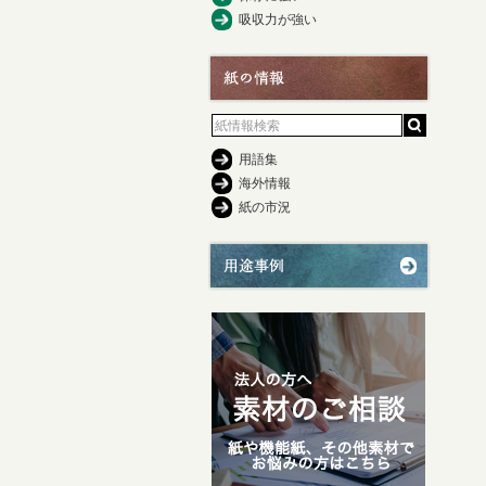
吸収力が強い
用語集
海外情報
紙の市況