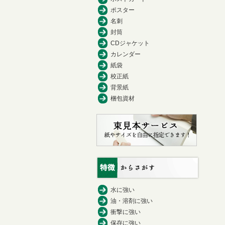
ポスター
名刺
封筒
CDジャケット
カレンダー
紙袋
校正紙
背景紙
梱包資材
水に強い
油・溶剤に強い
衝撃に強い
保存に強い