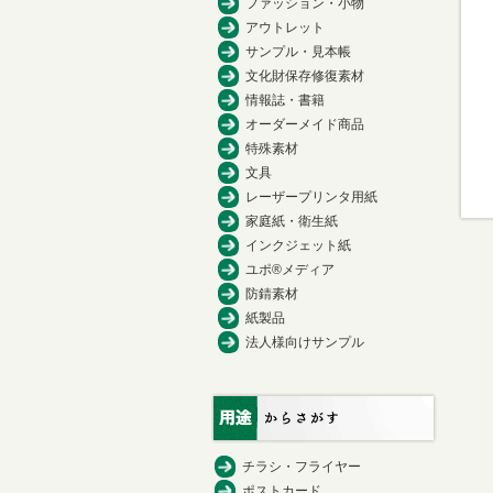
ファッション・小物
アウトレット
サンプル・見本帳
文化財保存修復素材
情報誌・書籍
オーダーメイド商品
特殊素材
文具
レーザープリンタ用紙
家庭紙・衛生紙
インクジェット紙
ユポ®メディア
防錆素材
紙製品
法人様向けサンプル
チラシ・フライヤー
ポストカード