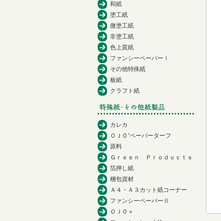
和紙
塗工紙
微塗工紙
非塗工紙
色上質紙
ファンシーペーパーⅠ
その他特殊紙
板紙
クラフト紙
カレカ
ＯＪＯ⁺ペーパーターフ
原料
Ｇｒｅｅｎ Ｐｒｏｄｕｃｔｓ
箔押し紙
梱包資材
Ａ４・Ａ３カット紙コーナー
ファンシーペーパーⅡ
ＯＪＯ＋