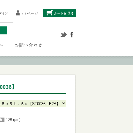
036】
125 (µm)