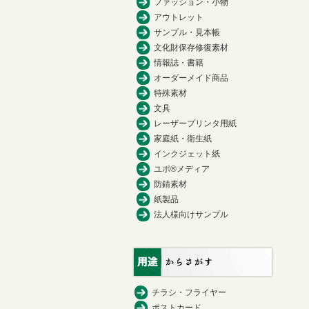
ファッション・小物
アウトレット
サンプル・見本帳
文化財保存修復素材
情報誌・書籍
オーダーメイド商品
特殊素材
文具
レーザープリンタ用紙
家庭紙・衛生紙
インクジェット紙
ユポ®メディア
防錆素材
紙製品
法人様向けサンプル
チラシ・フライヤー
ポストカード