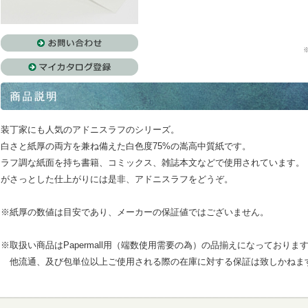
装丁家にも人気のアドニスラフのシリーズ。
白さと紙厚の両方を兼ね備えた白色度75%の嵩高中質紙です。
ラフ調な紙面を持ち書籍、コミックス、雑誌本文などで使用されています。
がさっとした仕上がりには是非、アドニスラフをどうぞ。
※紙厚の数値は目安であり、メーカーの保証値ではございません。
※取扱い商品はPapermall用（端数使用需要の為）の品揃えになっておりま
他流通、及び包単位以上ご使用される際の在庫に対する保証は致しかねま