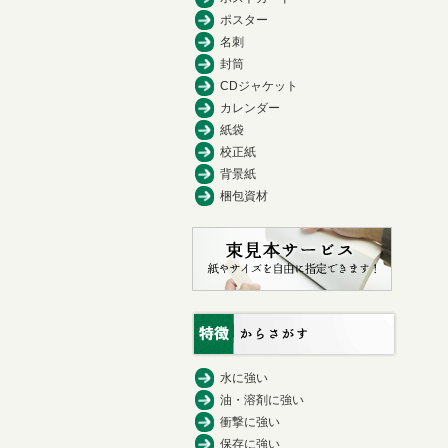
ポスター
名刺
封筒
CDジャケット
カレンダー
紙袋
校正紙
背景紙
梱包資材
水に強い
油・溶剤に強い
衝撃に強い
保存に強い