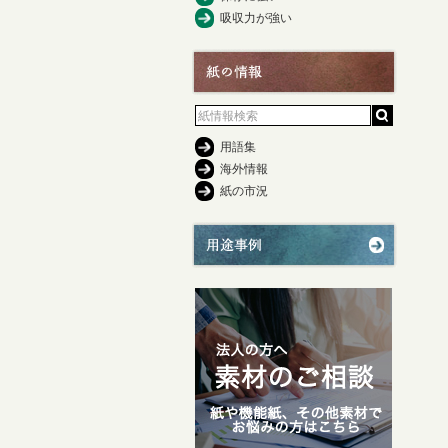
吸収力が強い
用語集
海外情報
紙の市況