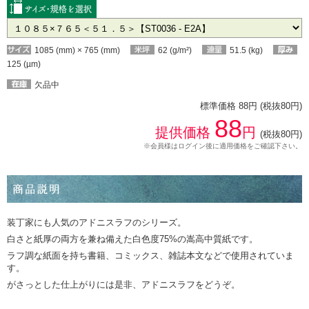
1085 (mm) × 765 (mm)
62 (g/m²)
51.5 (kg)
125 (µm)
欠品中
標準価格 88円 (税抜80円)
88
提供価格
円
(税抜80円)
※会員様はログイン後に適用価格をご確認下さい。
装丁家にも人気のアドニスラフのシリーズ。
白さと紙厚の両方を兼ね備えた白色度75%の嵩高中質紙です。
ラフ調な紙面を持ち書籍、コミックス、雑誌本文などで使用されていま
す。
がさっとした仕上がりには是非、アドニスラフをどうぞ。