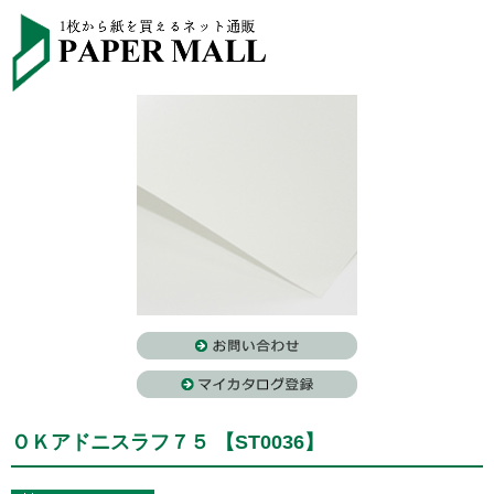
ＯＫアドニスラフ７５ 【ST0036】