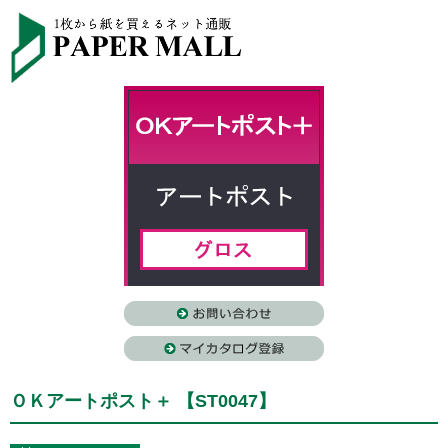
ＯＫアートポスト＋ 【ST0047】