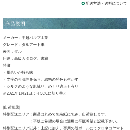
配送方法・送料について
メーカー：中越パルプ工業
グレード：ダルアート紙
表面：ダル
用途：高級カタログ、書籍
特徴
・風合いが持ち味
・文字の可読性を保ち、絵柄の発色も生かす
・シルクのような肌触り、めくり適正も有り
※2021年1月21日よりCOCに切り替え
[出荷形態]
特別配送エリア：商品は丸めて包装紙に包み、出荷致します。
：平版ご希望の場合は適用に平版希望と記載下さい。
特別配送エリア以外：上記に加え、専用の段ボールにてクロネコヤマト