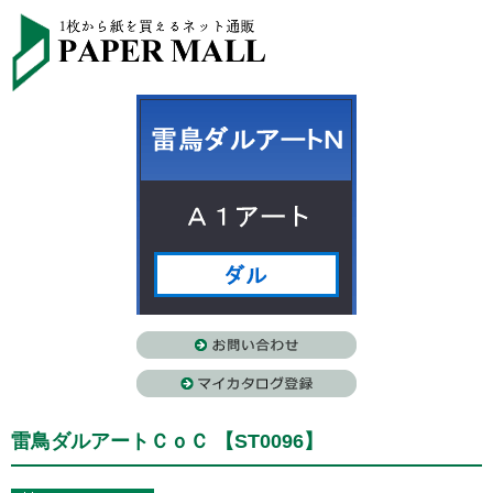
雷鳥ダルアートＣｏＣ 【ST0096】