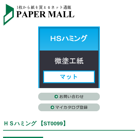
ＨＳハミング 【ST0099】