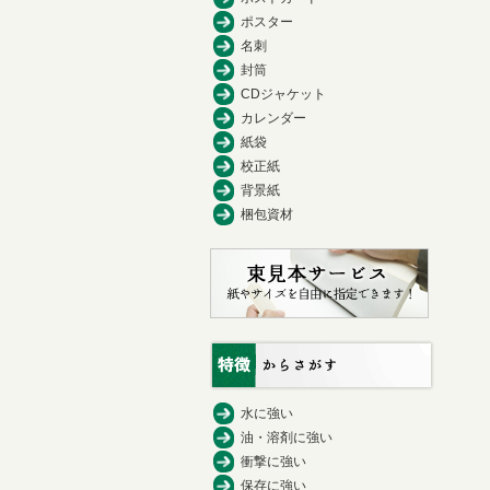
ポスター
名刺
封筒
CDジャケット
カレンダー
紙袋
校正紙
背景紙
梱包資材
水に強い
油・溶剤に強い
衝撃に強い
保存に強い