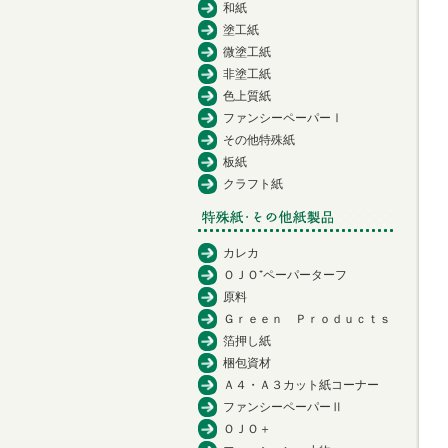
和紙
塗工紙
微塗工紙
非塗工紙
色上質紙
ファンシーペーパーⅠ
その他特殊紙
板紙
クラフト紙
カレカ
ＯＪＯ⁺ペーパーターフ
原料
Ｇｒｅｅｎ Ｐｒｏｄｕｃｔｓ
箔押し紙
梱包資材
Ａ４・Ａ３カット紙コーナー
ファンシーペーパーⅡ
ＯＪＯ＋