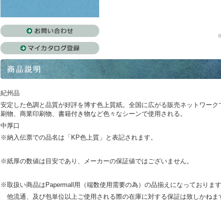
紀州品
安定した色調と品質が好評を博す色上質紙。全国に広がる販売ネットワーク
刷物、商業印刷物、書籍付き物など色々なシーンで使用される。
中厚口
※納入伝票での品名は「KP色上質」と表記されます。
※紙厚の数値は目安であり、メーカーの保証値ではございません。
※取扱い商品はPapermall用（端数使用需要の為）の品揃えになっておりま
他流通、及び包単位以上ご使用される際の在庫に対する保証は致しかねま