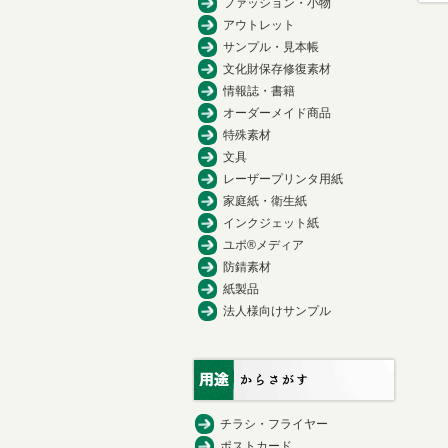
ファッション・小物
アウトレット
サンプル・見本帳
文化財保存修復素材
情報誌・書籍
オーダーメイド商品
特殊素材
文具
レーザープリンタ用紙
家庭紙・衛生紙
インクジェット紙
ユポ®メディア
防錆素材
紙製品
法人様向けサンプル
チラシ・フライヤー
ポストカード