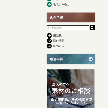
吸収力が強い
用語集
海外情報
紙の市況