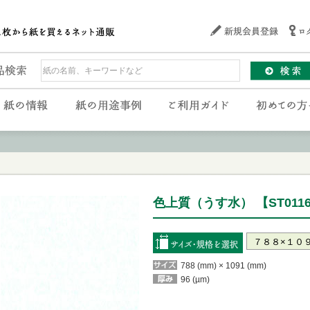
色上質（うす水） 【ST011
788 (mm) × 1091 (mm)
96 (µm)