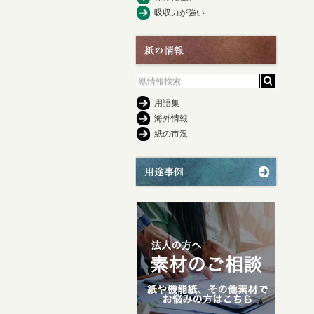
吸収力が強い
用語集
海外情報
紙の市況