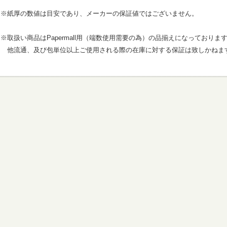
※紙厚の数値は目安であり、メーカーの保証値ではございません。
※取扱い商品はPapermall用（端数使用需要の為）の品揃えになっておりま
他流通、及び包単位以上ご使用される際の在庫に対する保証は致しかねま