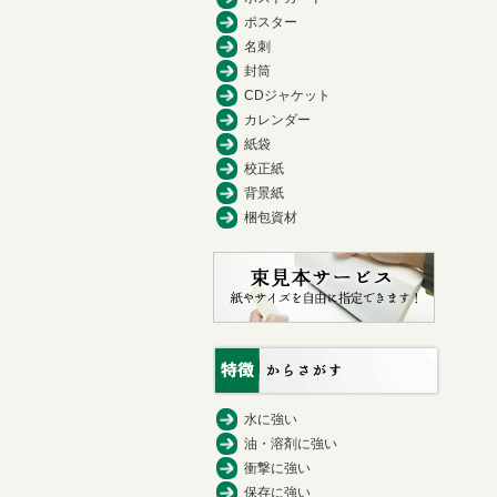
ポスター
名刺
封筒
CDジャケット
カレンダー
紙袋
校正紙
背景紙
梱包資材
水に強い
油・溶剤に強い
衝撃に強い
保存に強い