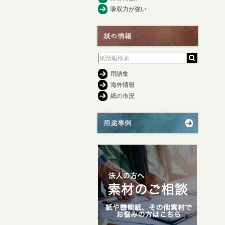
吸収力が強い
用語集
海外情報
紙の市況