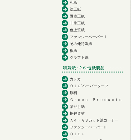
和紙
塗工紙
微塗工紙
非塗工紙
色上質紙
ファンシーペーパーⅠ
その他特殊紙
板紙
クラフト紙
カレカ
ＯＪＯ⁺ペーパーターフ
原料
Ｇｒｅｅｎ Ｐｒｏｄｕｃｔｓ
箔押し紙
梱包資材
Ａ４・Ａ３カット紙コーナー
ファンシーペーパーⅡ
ＯＪＯ＋