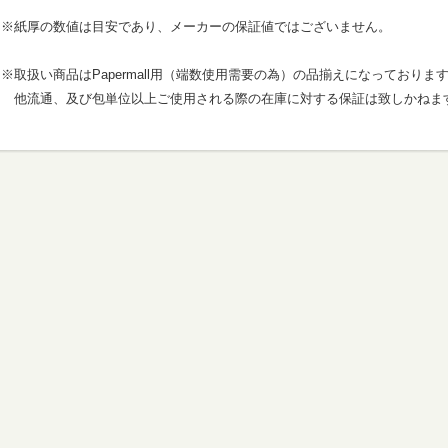
※紙厚の数値は目安であり、メーカーの保証値ではございません。
※取扱い商品はPapermall用（端数使用需要の為）の品揃えになっておりま
他流通、及び包単位以上ご使用される際の在庫に対する保証は致しかねま