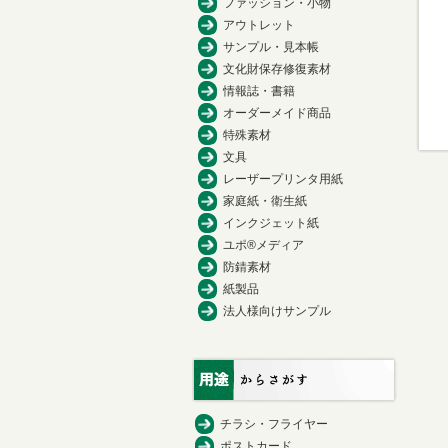
ファッション・小物
アウトレット
サンプル・見本帳
文化財保存修復素材
情報誌・書籍
オーダーメイド商品
特殊素材
文具
レーザープリンタ用紙
家庭紙・衛生紙
インクジェット紙
ユポ®メディア
防錆素材
紙製品
法人様向けサンプル
チラシ・フライヤー
ポストカード