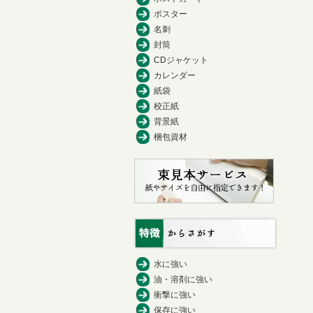
ポスター
名刺
封筒
CDジャケット
カレンダー
紙袋
校正紙
背景紙
梱包資材
水に強い
油・溶剤に強い
衝撃に強い
保存に強い