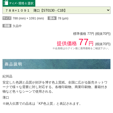
788 (mm) × 1091 (mm)
78 (µm)
欠品中
標準価格 77円 (税抜70円)
77
提供価格
円
(税抜70円)
※会員様はログイン後に適用価格をご確認下さい。
紀州品
安定した色調と品質が好評を博す色上質紙。全国に広がる販売ネットワ
ークで様々な需要に対し対応する。各種印刷物、商業印刷物、書籍付き
物など色々なシーンで使用される。
薄口
※納入伝票での品名は「KP色上質」と表記されます。