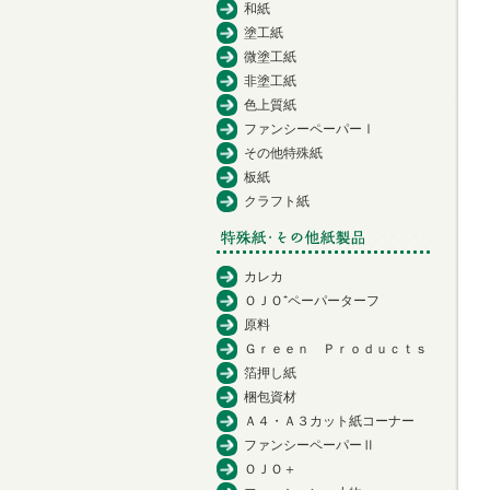
和紙
塗工紙
微塗工紙
非塗工紙
色上質紙
ファンシーペーパーⅠ
その他特殊紙
板紙
クラフト紙
カレカ
ＯＪＯ⁺ペーパーターフ
原料
Ｇｒｅｅｎ Ｐｒｏｄｕｃｔｓ
箔押し紙
梱包資材
Ａ４・Ａ３カット紙コーナー
ファンシーペーパーⅡ
ＯＪＯ＋