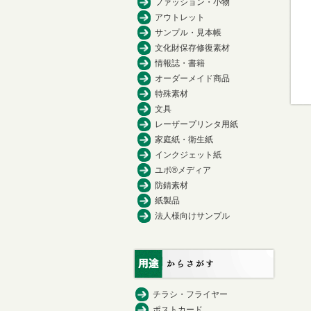
ファッション・小物
アウトレット
サンプル・見本帳
文化財保存修復素材
情報誌・書籍
オーダーメイド商品
特殊素材
文具
レーザープリンタ用紙
家庭紙・衛生紙
インクジェット紙
ユポ®メディア
防錆素材
紙製品
法人様向けサンプル
チラシ・フライヤー
ポストカード