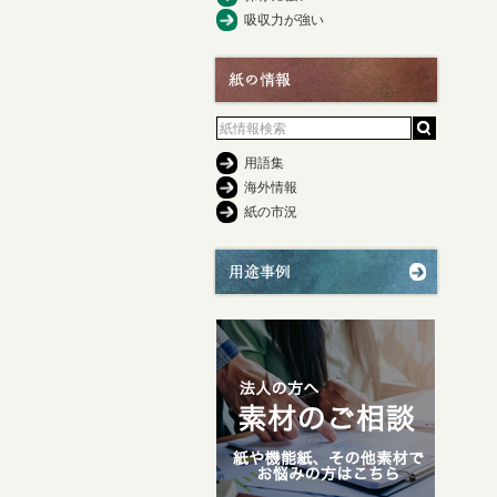
吸収力が強い
用語集
海外情報
紙の市況