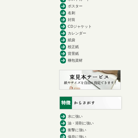
ポスター
名刺
封筒
CDジャケット
カレンダー
紙袋
校正紙
背景紙
梱包資材
水に強い
油・溶剤に強い
衝撃に強い
保存に強い