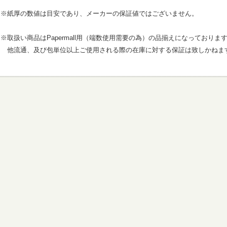
※紙厚の数値は目安であり、メーカーの保証値ではございません。
※取扱い商品はPapermall用（端数使用需要の為）の品揃えになっておりま
他流通、及び包単位以上ご使用される際の在庫に対する保証は致しかねま