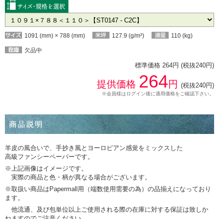
1091 (mm) × 788 (mm)
127.9 (g/m²)
110 (kg)
欠品中
標準価格 264円 (税抜240円)
264
提供価格
円
(税抜240円)
※会員様はログイン後に適用価格をご確認下さい。
羊皮の風合いで、手抄き風とヨーロピアン感覚をミックスした
高級ファンシーペーパーです。
※上記画像はイメージです。
実際の商品と色・柄が異なる場合がございます。
※取扱い商品はPapermall用（端数使用需要の為）の品揃えになっており
ます。
他流通、及び包単位以上ご使用される際の在庫に対する保証は致しか
ねますのでご注意ください。