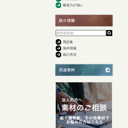
吸収力が強い
用語集
海外情報
紙の市況