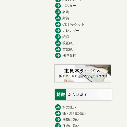
ポスター
名刺
封筒
CDジャケット
カレンダー
紙袋
校正紙
背景紙
梱包資材
水に強い
油・溶剤に強い
衝撃に強い
保存に強い