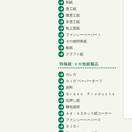
和紙
塗工紙
微塗工紙
非塗工紙
色上質紙
ファンシーペーパーⅠ
その他特殊紙
板紙
クラフト紙
カレカ
ＯＪＯ⁺ペーパーターフ
原料
Ｇｒｅｅｎ Ｐｒｏｄｕｃｔｓ
箔押し紙
梱包資材
Ａ４・Ａ３カット紙コーナー
ファンシーペーパーⅡ
ＯＪＯ＋