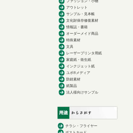
ファッション・小物
アウトレット
サンプル・見本帳
文化財保存修復素材
情報誌・書籍
オーダーメイド商品
特殊素材
文具
レーザープリンタ用紙
家庭紙・衛生紙
インクジェット紙
ユポ®メディア
防錆素材
紙製品
法人様向けサンプル
チラシ・フライヤー
ポストカード