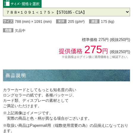
788 (mm) × 1091 (mm)
205 (g/m²)
175 (kg)
欠品中
標準価格 275円 (税抜250円)
275
提供価格
円
(税抜250円)
※会員様はログイン後に適用価格をご確認下さい。
カラーカードとしてもっとも知名度の高い
ロングセラーの紙です。各種パッケージ、
カード類、ディスプレーの素材として
ご満足いただけます。
※上記画像はイメージです。
実際の商品と色・柄が異なる場合がございます。
※取扱い商品はPapermall用（端数使用需要の為）の品揃えになっており
ます。