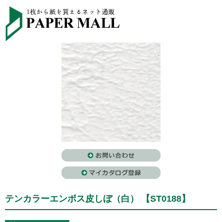
テンカラーエンボス皮しぼ（白） 【ST0188】