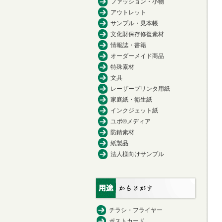
ファッション・小物
アウトレット
サンプル・見本帳
文化財保存修復素材
情報誌・書籍
オーダーメイド商品
特殊素材
文具
レーザープリンタ用紙
家庭紙・衛生紙
インクジェット紙
ユポ®メディア
防錆素材
紙製品
法人様向けサンプル
チラシ・フライヤー
ポストカード