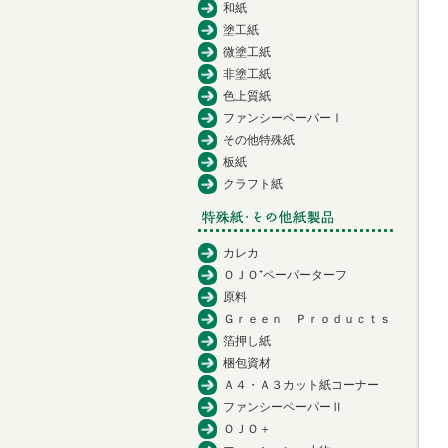
和紙
塗工紙
微塗工紙
非塗工紙
色上質紙
ファンシーペーパーⅠ
その他特殊紙
板紙
クラフト紙
カレカ
ＯＪＯ⁺ペーパーターフ
原料
Ｇｒｅｅｎ Ｐｒｏｄｕｃｔｓ
箔押し紙
梱包資材
Ａ４・Ａ３カット紙コーナー
ファンシーペーパーⅡ
ＯＪＯ＋