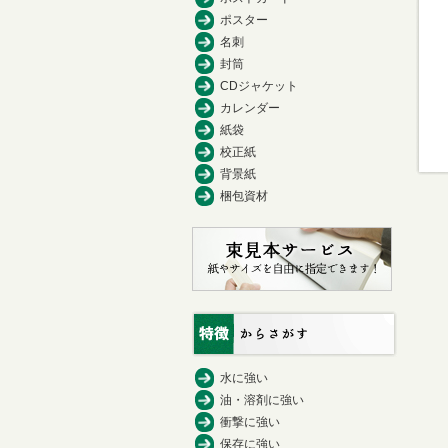
ポスター
名刺
封筒
CDジャケット
カレンダー
紙袋
校正紙
背景紙
梱包資材
水に強い
油・溶剤に強い
衝撃に強い
保存に強い