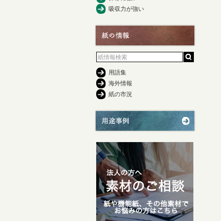
吸収力が強い
用語集
海外情報
紙の市況