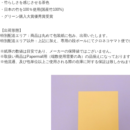
・竹らしさを感じさせる茶色
・日本の竹を100％使用(国産竹100%)
・グリーン購入大賞優秀賞受賞
【出荷形態】
特別配送エリア：商品は丸めて包装紙に包み、出荷いたします。
特別配送エリア以外：上記に加え、専用の段ボールにてクロネコヤマト便で
※紙厚の数値は目安であり、メーカーの保障値ではございません。
※取扱い商品はPapermall用（端数使用需要の為）の品揃えになっておりま
※他流通、及び包単位以上ご使用される際の在庫に対する保証は致しかねま