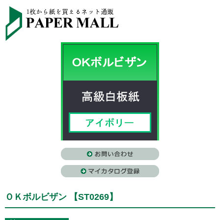
ＯＫボルビザン 【ST0269】