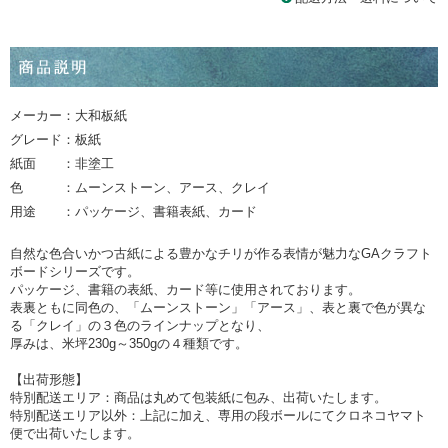
メーカー：大和板紙
グレード：板紙
紙面 ：非塗工
色 ：ムーンストーン、アース、クレイ
用途 ：パッケージ、書籍表紙、カード
自然な色合いかつ古紙による豊かなチリが作る表情が魅力なGAクラフト
ボードシリーズです。
パッケージ、書籍の表紙、カード等に使用されております。
表裏ともに同色の、「ムーンストーン」「アース」、表と裏で色が異な
る「クレイ」の３色のラインナップとなり、
厚みは、米坪230g～350gの４種類です。
【出荷形態】
特別配送エリア：商品は丸めて包装紙に包み、出荷いたします。
特別配送エリア以外：上記に加え、専用の段ボールにてクロネコヤマト
便で出荷いたします。