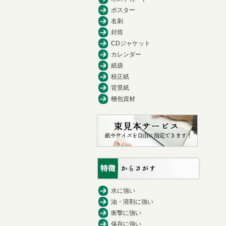
ポスター
名刺
封筒
CDジャケット
カレンダー
紙袋
校正紙
背景紙
梱包資材
水に強い
油・溶剤に強い
衝撃に強い
保存に強い