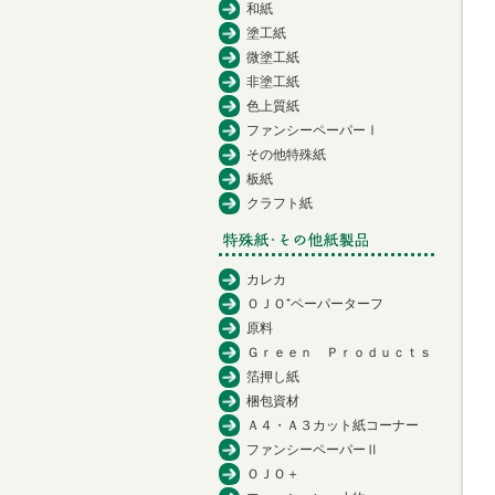
和紙
塗工紙
微塗工紙
非塗工紙
色上質紙
ファンシーペーパーⅠ
その他特殊紙
板紙
クラフト紙
カレカ
ＯＪＯ⁺ペーパーターフ
原料
Ｇｒｅｅｎ Ｐｒｏｄｕｃｔｓ
箔押し紙
梱包資材
Ａ４・Ａ３カット紙コーナー
ファンシーペーパーⅡ
ＯＪＯ＋