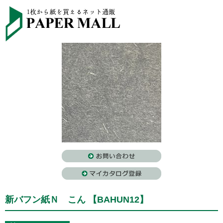
新バフン紙Ｎ こん 【BAHUN12】