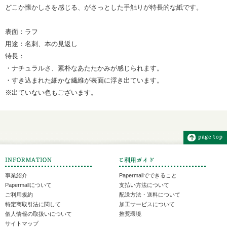
どこか懐かしさを感じる、がさっとした手触りが特長的な紙です。
表面：ラフ
用途：名刺、本の見返し
特長：
・ナチュラルさ、素朴なあたたかみが感じられます。
・すき込まれた細かな繊維が表面に浮き出ています。
※出ていない色もございます。
事業紹介
Papermallでできること
Papermallについて
支払い方法について
ご利用規約
配送方法・送料について
特定商取引法に関して
加工サービスについて
個人情報の取扱いについて
推奨環境
サイトマップ