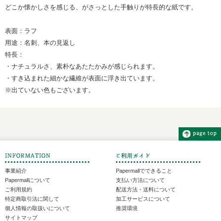
どこか懐かしさを感じる、がさっとした手触りが特長的な紙です。
表面：ラフ
用途：名刺、本の見返し
特長：
・ナチュラルさ、素朴なあたたかみが感じられます。
・すき込まれた細かな繊維が表面に浮き出ています。
※出ていない色もございます。
事業紹介
Papermallでできること
Papermallについて
支払い方法について
ご利用規約
配送方法・送料について
特定商取引法に関して
加工サービスについて
個人情報の取扱いについて
推奨環境
サイトマップ