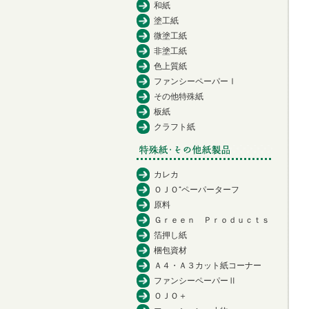
和紙
塗工紙
微塗工紙
非塗工紙
色上質紙
ファンシーペーパーⅠ
その他特殊紙
板紙
クラフト紙
カレカ
ＯＪＯ⁺ペーパーターフ
原料
Ｇｒｅｅｎ Ｐｒｏｄｕｃｔｓ
箔押し紙
梱包資材
Ａ４・Ａ３カット紙コーナー
ファンシーペーパーⅡ
ＯＪＯ＋