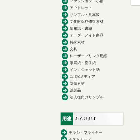
ファッション・小物
アウトレット
サンプル・見本帳
文化財保存修復素材
情報誌・書籍
オーダーメイド商品
特殊素材
文具
レーザープリンタ用紙
家庭紙・衛生紙
インクジェット紙
ユポ®メディア
防錆素材
紙製品
法人様向けサンプル
チラシ・フライヤー
ポストカード