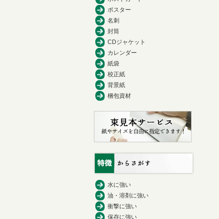
ポスター
名刺
封筒
CDジャケット
カレンダー
紙袋
校正紙
背景紙
梱包資材
水に強い
油・溶剤に強い
衝撃に強い
保存に強い