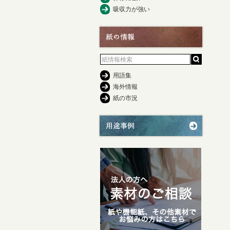
吸収力が強い
用語集
海外情報
紙の市況