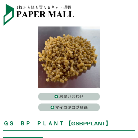
ＧＳ ＢＰ ＰＬＡＮＴ 【GSBPPLANT】