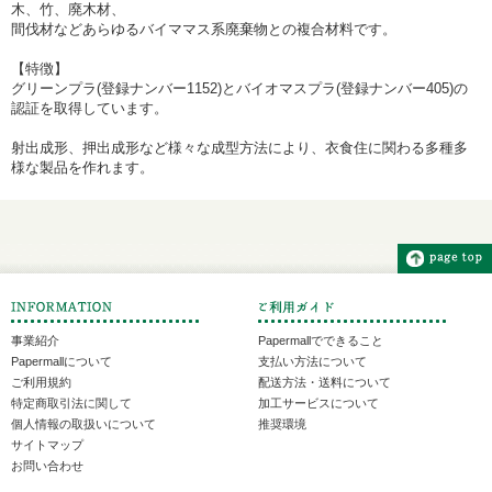
木、竹、廃木材、
間伐材などあらゆるバイママス系廃棄物との複合材料です。
【特徴】
グリーンプラ(登録ナンバー1152)とバイオマスプラ(登録ナンバー405)の
認証を取得しています。
射出成形、押出成形など様々な成型方法により、衣食住に関わる多種多
様な製品を作れます。
事業紹介
Papermallでできること
Papermallについて
支払い方法について
ご利用規約
配送方法・送料について
特定商取引法に関して
加工サービスについて
個人情報の取扱いについて
推奨環境
サイトマップ
お問い合わせ