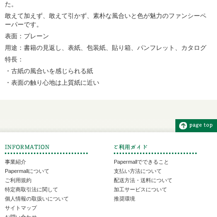
た。
敢えて加えず、敢えて引かず、素朴な風合いと色が魅力のファンシーペ
ーパーです。
表面：プレーン
用途：書籍の見返し、表紙、包装紙、貼り箱、パンフレット、カタログ
特長：
・古紙の風合いを感じられる紙
・表面の触り心地は上質紙に近い
事業紹介
Papermallでできること
Papermallについて
支払い方法について
ご利用規約
配送方法・送料について
特定商取引法に関して
加工サービスについて
個人情報の取扱いについて
推奨環境
サイトマップ
お問い合わせ