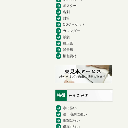
ポスター
名刺
封筒
CDジャケット
カレンダー
紙袋
校正紙
背景紙
梱包資材
水に強い
油・溶剤に強い
衝撃に強い
保存に強い