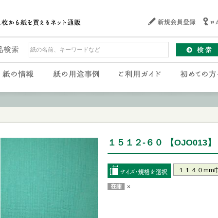
１５１２-６０ 【OJO013】
×