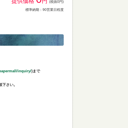
提供価格
円
(税抜0円)
標準納期：90営業日程度
papermall/inquiry/
)まで
談下さい。