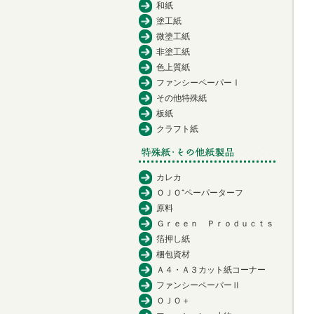
和紙
塗工紙
微塗工紙
非塗工紙
色上質紙
ファンシーペーパーⅠ
その他特殊紙
板紙
クラフト紙
カレカ
ＯＪＯ⁺ペーパーターフ
原料
Ｇｒｅｅｎ Ｐｒｏｄｕｃｔｓ
箔押し紙
梱包資材
Ａ４・Ａ３カット紙コーナー
ファンシーペーパーⅡ
ＯＪＯ＋