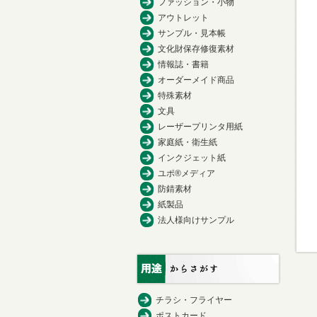
ファッション・小物
アウトレット
サンプル・見本帳
文化財保存修復素材
情報誌・書籍
オーダーメイド商品
特殊素材
文具
レーザープリンタ用紙
家庭紙・衛生紙
インクジェット紙
ユポ®メディア
防錆素材
紙製品
法人様向けサンプル
チラシ・フライヤー
ポストカード