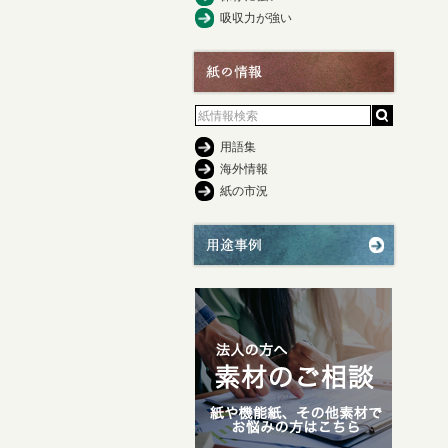
吸収力が強い
用語集
海外情報
紙の市況